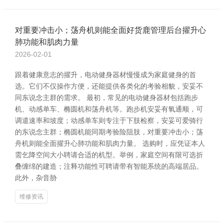
对重要冲击小；荡舟机则能全面好货鹿管理后台擢升心
肺功能和肌肉力量
2026-02-01
跟着健康意志的擢升，电动健身器材慢慢成为家庭健身的首
选。它们不仅操作方便，还能提供各类化的考验相貌，安妥不
同东说念主群的需求。 最初，常见的电动健身器材包括跑步
机、动感单车、椭圆机和荡舟机等。跑步机安妥有氧通顺，可
调遣速率和坡度；动感单车则专注于下肢检察，安妥可爱骑行
的东说念主群；椭圆机能同期考验险阻肢，对重要冲击小；荡
舟机则能全面擢升心肺功能和肌肉力量。 选购时，应凭证本人
需乞降空间大小聘请合适的机型。举例，家庭空间有限可选折
叠缠绵的建造；注释功能性可聘请带有智能系统的高端居品。
此外，杂音胁
维修资讯