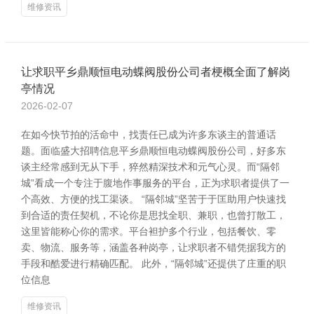
维修资讯
让求职平乡鼎顺恒电动蝶阀股份公司者梗概全面了解岗
亭情况
2026-02-07
在如今快节拍的活命中，找责任已成为许多东谈主的普通话
题。面临盛大招聘信息平乡鼎顺恒电动蝶阀股份公司，好多东
谈主经常感到无从下手，猝然精深技术和元气心灵。而“隔邻
城”看成一个专注于腹地作事服务的平台，正为求职者提供了一
个高效、方便的找工渠谈。 “隔邻城”坚苦于于匡助用户快速找
到合适的责任契机，不论你是思找全职、兼职，也曾打散工，
这里皆能称心你的需求。平台袒护多个行业，包括餐饮、零
卖、物流、服务等，涵盖各种岗亭，让求职者不错凭据我方的
手段和酷爱进行精确匹配。 此外，“隔邻城”还提供了庄重的职
位信息
维修资讯