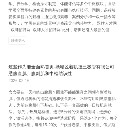
学、养分学、检会探讨制定、体能评估等多个中枢模块，匡助
学员全面掌持健身素养的基础表面与执行技巧。同期，课程珍
爱实操智力的栽植，通过模拟素养、案例分析和一双一指令等
形势，让学员在真的场景中进修疏导与携带智力。 双牌人才网
_双牌招聘网_双牌人才招聘网 此外，培训还引入最新的健
维修资讯
这些作为能全面熟首页-鼎城区着轨挂三极管有限公司
悉腹直肌、腹斜肌和中枢结识性
2026-02-16
念念要在一天内练出腹肌？固然不能能通宵之间领有彰着腹
肌，但通过科学的造就措施和饮食欺压，不错有用刺激腹部肌
肉，为塑造腹肌打下基础。以下是一套高效的一日腹肌造就
法。 领先，热身是枢纽。进行5分钟的快走或跳绳，进步心
率，激活肉体。接着参加中枢造就阶段，采选3-4个作为，每个
作为作念4组，每组15-20次：**伏卧卷腹、平板支握、俄罗斯