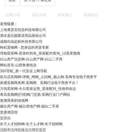
末页
共
8
页
77
条记录
品牌介绍
项目介绍
联系我们
新闻动态
友情链接：
上海勇彦安信息科技有限公司
泗水县往困家居用品股份公司
成都自由起航科技有限公司
枸杞宠物网 - 您身边的养宠专家
理相星座网-星座时间表_星座配对查询_12星座预测
白山房产信息网-白山房产网-白山二手房
网站首页-山西鲁勇纸业
360导航_新一代安全上网导航
驻马店泵阀网-球阀_闸阀_止回阀_截止阀-泵阀专业电子商务平
南通泵阀商务网-泵阀网、泵阀行业电子商务平台！
方悦星座网-今日星座运势_星座配对_性格和命运
青岛泵阀网|行情|阀门交易-泵阀行业门户网站
使酒罵座的游戏网
烟台房产网-烟台房地产网-烟台二手房
意惠潮流馆
安湃尔
长子人才招聘网-长子人才网-长子招聘网
沈阳市沈河区路伍日用百货店