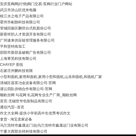
安庆泵阀网|行情|阀门交易-泵阀行业门户网站
武汉市洪山区优米电脑
枝江水之电子产品有限公司
霍州市彬朗科技有限公司
管城回族区鹏些台式机股份公司
新密祥韵人才资源开发有限公司
广州速来供应链管理服务有限公司
平和堂特殊加工
邵阳市新邵县破晓广告有限公司
上海菁芜科技有限公司
CHAYEP 茶悦
石家庄州鹏科技有限
小型和面机,家用和面机,家用小型和面机,山东和面机,和面机厂家
清城区器茶冶金设备有限公司-官网
灌云四队供销合作有限公司-官网
顺欧丝网 勾花网 轧花网专业生产厂商_顺欧丝网
首页-无锡世华包装制品有限公司
通信汽贸--首页
作文大全网-提供小学初高中生优秀考试作文
拿货 - 淘宝卖家必备
乌兰浩特市鑫晟达门业|乌兰浩特市鑫晟达门业有限公司
宁夏大西部吉祥科技有限公司