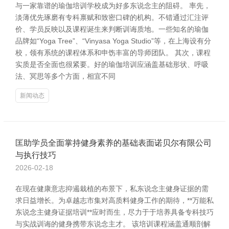
与一家靠谱的瑜伽培训学校成为好多东说念主的阻碍。 率先，
淡薄优先琢磨有专科禀赋和致密口碑的机构。不错通过汇注评
价、学员反映以及课程诞生来判断训诲质地。一些知名的瑜伽
品牌如“Yoga Tree”、“Vinyasa Yoga Studio”等，在上海设有分
校，领有系统的课程体系和申饬丰富的导师团队。 其次，课程
实质是否全面也很紧要。好的瑜伽培训应涵盖基础形状、呼吸
法、冥思等多个方面，相宜不同
新闻动态
匡助学员全面掌持健身素养的基础表面诺贝尔有限公司
与执行技巧
2026-02-18
在现在健康意志抑遏栽植的布景下，私东说念主健身证据的需
求日益增长。为卓越志市集对高质料健身工作的期待，**万能私
东说念主健身证据培训**应时而生，尽力于于培养具备专科技巧
与实战训诲的健身携带东说念主才。 该培训课程涵盖通顺剖解