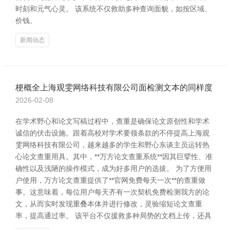
时刻和元气心灵。 该系统不仅救助多种查询面貌，如按区域、
价钱、
新闻动态
梗概全上海观雯网络科技有限公司面检测文本的同样度
2026-02-08
在学术野心和论文写稿过程中，查重是确保论文原创性和学术
诚信的伏击设施。跟着高校对学术要领条款的不停提高上海观
雯网络科技有限公司，越来越多的学生和野心东谈主员运转热
心论文查重用具。其中，**万方论文查重系统**因其巨擘性、准
确性以及浅陋的操作模式，成为好多用户的选拔。 为了方便用
户使用，万方论文查重提供了**官网免费每天一次**的查重做
事。这意味着，每位用户每天齐有一次契机免费检测我方的论
文，从而实时发现重叠本体并进行修改，灵验缩短论文查重
率，提高通过率。 该平台不仅援救多种局势的文档上传，还具