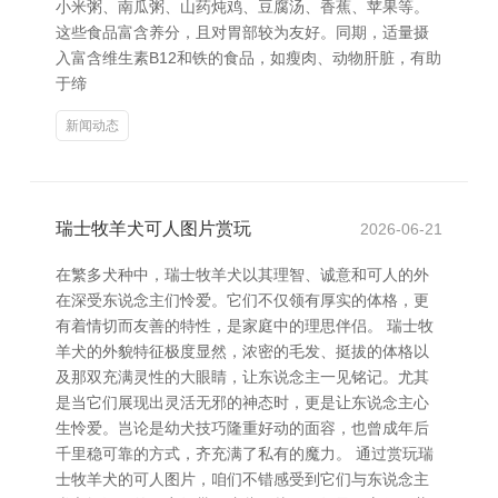
小米粥、南瓜粥、山药炖鸡、豆腐汤、香蕉、苹果等。
这些食品富含养分，且对胃部较为友好。同期，适量摄
入富含维生素B12和铁的食品，如瘦肉、动物肝脏，有助
于缔
新闻动态
瑞士牧羊犬可人图片赏玩
2026-06-21
在繁多犬种中，瑞士牧羊犬以其理智、诚意和可人的外
在深受东说念主们怜爱。它们不仅领有厚实的体格，更
有着情切而友善的特性，是家庭中的理思伴侣。 瑞士牧
羊犬的外貌特征极度显然，浓密的毛发、挺拔的体格以
及那双充满灵性的大眼睛，让东说念主一见铭记。尤其
是当它们展现出灵活无邪的神态时，更是让东说念主心
生怜爱。岂论是幼犬技巧隆重好动的面容，也曾成年后
千里稳可靠的方式，齐充满了私有的魔力。 通过赏玩瑞
士牧羊犬的可人图片，咱们不错感受到它们与东说念主