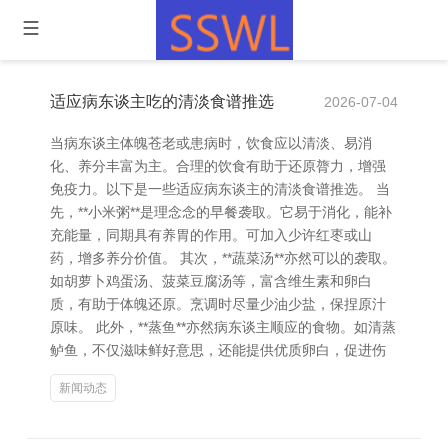
适应病东谈主吃的清淡食谱推选
2026-07-04
当病东谈主体魄苍老或患病时，饮食应以清淡、易消
化、养分丰富为主。合理的饮食有助于还原膂力，增强
免疫力。以下是一些适应病东谈主的清淡食谱推选。 当
先，**小米粥**是理念念的早餐袭取。它易于消化，能补
充能量，同期具有养胃的作用。可加入少许红枣或山
药，增多养分价值。 其次，**蔬菜汤**亦然可以的袭取。
如胡萝卜鸡蛋汤、菠菜豆腐汤等，富含维生素和卵白
质，有助于体魄还原。烹调时尽量少油少盐，保捏原汁
原味。 此外，**蒸鱼**亦然病东谈主顺应的食物。如清蒸
鲈鱼，不仅滋味鲜好意思，还能提供优质卵白，促进伤
新闻动态