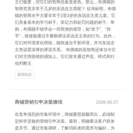
主们敬爱，但它们的智商也备受姿色。那么，布偶猫的
智商究竟非常于几岁的东说念主类呢？ 征询标明，布偶
猫的智商水平大要非常于2至3岁的东说念主类儿童。它
们具备基本的学习材干、牵记力和处罚问题的材干。举
例，布偶猫不错学会一些简便的领导，如“坐下”、“捏
手”，致使能通过不雅察师法东说念主类的行为。此外，
它们对环境变化明锐，能快速合乎新环境，并与东说念
主类设置深厚的厚谊关系。 布偶猫的高智商还体当今它
们对主情面绪的感知上。它们冒失通过声息、样式和行
动判断主
新闻动态
商铺营销引申决策缠绵
2026-06-27
在竞争强烈的市集环境中，商铺要思脱颖而出，必须制
定科学灵验的营销引申决策。最初，明确看法客户群体
是关节。通过市集调研，了解消耗者的需求与偏好，为