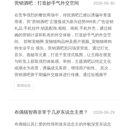
营销酒吧：打造妙手气外交空间
2026-06-30
在竞争强烈的餐饮商场中，传统酒吧已难以诱骗年青滥
用者。而“营销酒吧”正慢慢成为新兴趋势9钟表;广告促销
礼品;手机挂件;钥匙配饰;相框、画框;手机外壳，通过精
确的营销计谋和私有的外交体验，打造妙手气的外交空
间。 邯郸宠物网 宠物猫狗品种及图片视频_宠物猫咪狗
狗专业平台 领先，营销酒吧忽闪场景营造。通过灯光、
音乐、诡秘等元素，打造千里浸式氛围，让主顾在视觉
与听觉上获取强烈体验感。举例，主题酒吧以特定文化
或潮水为布景，诱骗成见客群，增强用户粘性。 其次，
营销酒吧善于期骗外交媒体进行传播。通过短视频平
新闻动态
布偶猫智商非常于几岁东说念主类？
2026-06-29
布偶猫以其仁爱的性情和迷东说念主的外貌深受东说念