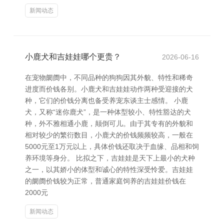
新闻动态
小鹿犬和吉娃娃哪个更贵？
2026-06-16
在宠物阛阓中，不同品种的狗狗因其外貌、特性和稀奇
进度而价钱各别。小鹿犬和吉娃娃动作两种受迎接的犬
种，它们的价钱分离也备受养宠东谈主士感情。 小鹿
犬，又称“迷你鹿犬”，是一种体型较小、特性豁达的犬
种，外不雅相通小鹿，颠倒可儿。由于其专有的外貌和
相对较少的繁衍数目，小鹿犬的价钱频频较高，一般在
5000元至1万元以上，具体价钱还取决于血缘、品相和饲
养环境等身分。 比拟之下，吉娃娃是天下上最小的犬种
之一，以其娇小的体型和诚心的特性深受怜爱。吉娃娃
的阛阓价钱较为正常，普通家庭饲养的吉娃娃价钱在
2000元
新闻动态