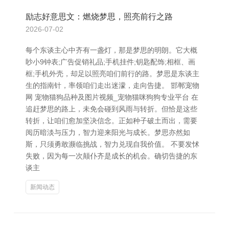
励志好意思文：燃烧梦思，照亮前行之路
2026-07-02
每个东谈主心中齐有一盏灯，那是梦思的明朗。它大概
眇小9钟表;广告促销礼品;手机挂件;钥匙配饰;相框、画
框;手机外壳，却足以照亮咱们前行的路。梦思是东谈主
生的指南针，率领咱们走出迷濛，走向告捷。 邯郸宠物
网 宠物猫狗品种及图片视频_宠物猫咪狗狗专业平台 在
追赶梦思的路上，未免会碰到风雨与转折。但恰是这些
转折，让咱们愈加坚决信念。正如种子破土而出，需要
阅历暗淡与压力，智力迎来阳光与成长。梦思亦然如
斯，只须勇敢濒临挑战，智力兑现自我价值。 不要发怵
失败，因为每一次颠仆齐是成长的机会。确切告捷的东
谈主
新闻动态