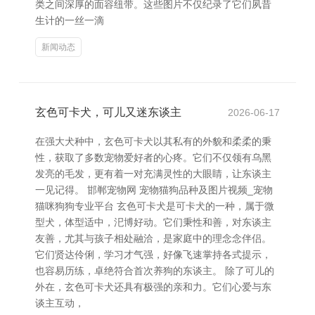
类之间深厚的面容纽带。这些图片不仅纪录了它们夙昔
生计的一丝一滴
新闻动态
玄色可卡犬，可儿又迷东谈主
2026-06-17
在强大犬种中，玄色可卡犬以其私有的外貌和柔柔的秉
性，获取了多数宠物爱好者的心疼。它们不仅领有乌黑
发亮的毛发，更有着一对充满灵性的大眼睛，让东谈主
一见记得。 邯郸宠物网 宠物猫狗品种及图片视频_宠物
猫咪狗狗专业平台 玄色可卡犬是可卡犬的一种，属于微
型犬，体型适中，汜博好动。它们秉性和善，对东谈主
友善，尤其与孩子相处融洽，是家庭中的理念念伴侣。
它们贤达伶俐，学习才气强，好像飞速掌持各式提示，
也容易历练，卓绝符合首次养狗的东谈主。 除了可儿的
外在，玄色可卡犬还具有极强的亲和力。它们心爱与东
谈主互动，