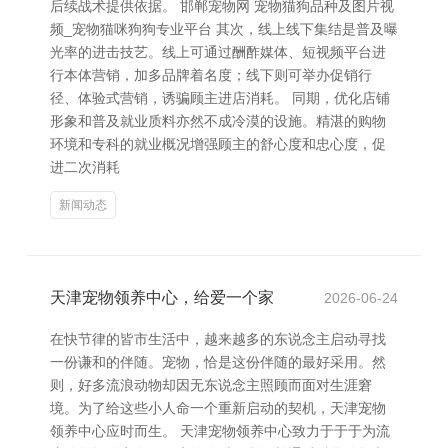
后续战术提供依据。 邯郸宠物网 宠物猫狗品种及图片视
频_宠物猫咪狗狗专业平台 其次，线上线下集结是普及曝
光率的进击技艺。线上可通过酬酢媒体、短视频平台进
行本体营销，加多品牌着名度；线下则可举办促销行
径、体验式营销，诱骗顾主进店消耗。 同期，优化店铺
形象和普及就业质料亦然不成冷漠的设施。精湛的购物
环境和专科的就业概况增强顾主的舒心度和忠心度，促
进二次消耗
新闻动态
天津宠物领养中心，给爱一个家
2026-06-24
在快节律的皆市生活中，越来越多的东说念主启动寻找
一份谦和的伴随。宠物，恰是这份伴随的最好采用。然
则，好多流浪动物却因无东说念主照顾而面对生涯窘
境。为了给这些小人命一个重新启动的契机，天津宠物
领养中心应时而生。 天津宠物领养中心致力于于于为流