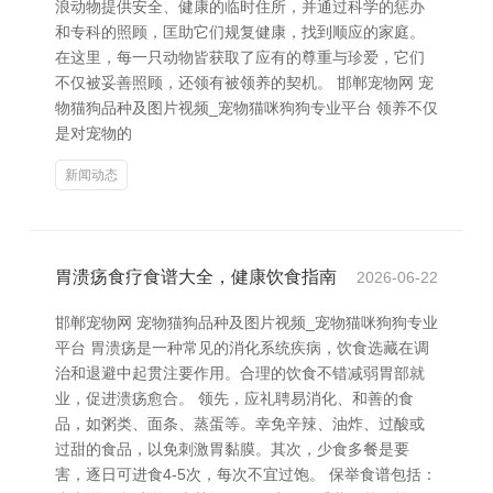
浪动物提供安全、健康的临时住所，并通过科学的惩办
和专科的照顾，匡助它们规复健康，找到顺应的家庭。
在这里，每一只动物皆获取了应有的尊重与珍爱，它们
不仅被妥善照顾，还领有被领养的契机。 邯郸宠物网 宠
物猫狗品种及图片视频_宠物猫咪狗狗专业平台 领养不仅
是对宠物的
新闻动态
胃溃疡食疗食谱大全，健康饮食指南
2026-06-22
邯郸宠物网 宠物猫狗品种及图片视频_宠物猫咪狗狗专业
平台 胃溃疡是一种常见的消化系统疾病，饮食选藏在调
治和退避中起贯注要作用。合理的饮食不错减弱胃部就
业，促进溃疡愈合。 领先，应礼聘易消化、和善的食
品，如粥类、面条、蒸蛋等。幸免辛辣、油炸、过酸或
过甜的食品，以免刺激胃黏膜。其次，少食多餐是要
害，逐日可进食4-5次，每次不宜过饱。 保举食谱包括：