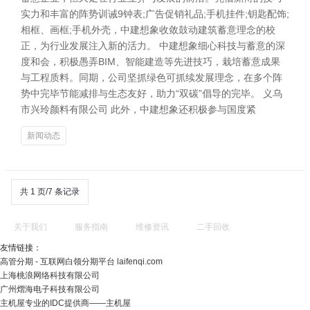
实力和丰富的阵势训诫9钟表;广告促销礼品;手机挂件;钥匙配饰;
相框、画框;手机外壳，中建想象收敛鼓动建筑蓄意理念的校
正，为行业发展注入新的活力。 中建想象细心科技与蓄意的深
度和会，积极愚弄BIM、智能建造等先进技巧，栽培蓄意成果
与工程质料。同期，公司坚抓绿色可抓续发展理念，在多个阵
势中完毕节能减排与生态友好，助力“双碳”倡导的完毕。 义乌
市兴玲颜料有限公司 此外，中建想象还积极参与国度紧
新闻动态
共 1 页/7 条记录
关于我们
服务指南
维修资讯
二手回收
友情链接：
高管分期 - 互联网白领分期平台 laifenqi.com
上海桃浪网络科技有限公司
广州熠海电子科技有限公司
主机屋专业的IDC提供商――主机屋