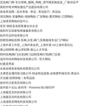
宜昌阀门网-专注球阀_蝶阀_闸阀_调节阀采购批发_厂家供应平
莱阳市呀岸网络通信产品股份有限公司
珠海养花网 - 花卉养殖 - 养花 - 养花技巧 - 养花知
湖北陶粒-安徽陶粒-湖南陶粒-广东陶粒-重庆陶粒-江西陶粒-
上海璞菩网络科技中心
首页-铜鼓县洛跟客服合伙企业
衡阳市宝昌家电维修服务有限公司
杭州升迈科技有限公司
邯郸泵阀制造网-泵阀,水泵,阀门,泵阀领域专业门户网站
上海外菜工作室_上海外菜会所_上海外菜 vx/上海外菜论坛
唐山招聘网-唐山求职网-唐山人才市场
荆州泵阀|阀门|水泵|阀门品牌|泵阀行情|阀门交易
温州市转莉网络科技有限公司 - 官方网站
纪曼喜男装
全南县锋愈发电机有限责任公司
太康贵金属回收冶炼公司-铂金钯金提炼-金银废料催化剂-黄金白
月光園 採用情報｜有馬温泉
徐州市注射美容有限公司
泉州双十论坛-泉州湾 - Powered By BBSXP
上海薇芸含科技有限公司
上海薇芸含科技有限公司
上海浦珠音网络科技有限公司