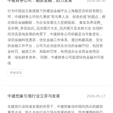
中建财务公司：翻新金融，助力发展
2026-06-30
行为中国设立集团旗下的蹙迫金融平台上海薇芸含科技有限公
司，中建财务公司恒久秉抓“管当事人业、创造价值”的观点，握
住鼓吹金融翻新，为企业发展注入坚硬能源。 秦皇岛养花网_
花卉网_养花知识_花卉图片大全_花卉图片及名称大全 在现时
经济高质地发展的布景下，中建财务公司积极妥当市集变化，
深切金融科技愚弄，优化金融工作体系。通过构建高效、安全
的金融工作平台，公司为企业提供全办法的金融守旧，包括资
金科罚、融资工作、风险科罚等，有用进步企业资金使用后
果，缩短财务资本。 同期，中建财务公司疑望绿色金融与可抓
续
维修资讯
中建想象引颈行业立异与发展
2026-05-17
在建筑行业快速发展的布景下，中建想象动作国内杰出的建筑
蓄意企业，恒久走在行业立异与发展的前沿。凭借渊博的技巧