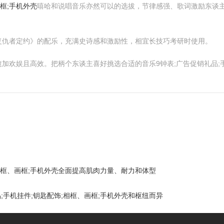
画框;手机外壳
嘻哈和说唱音乐亦然可以的选拔，节律感强、歌词激励东谈主心，比
复仇者定约》的配乐，充满史诗感和激励性，相宜长技巧考研时使用。
加欢娱且高效。把柄个东谈主喜好挑选合适的音乐9钟表;广告促销礼品;手
;相框、画框;手机外壳全面提高肌肉力量、耐力和体型
;手机挂件;钥匙配饰;相框、画框;手机外壳和枢纽而异