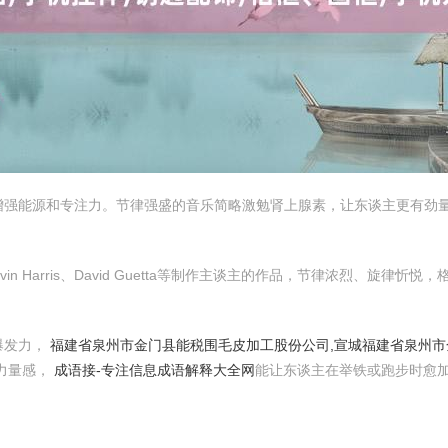
增强能源和专注力。节律强盛的音乐简略激勉肾上腺素，让东谈主更有劲
Harris、David Guetta等制作主谈主的作品，节律浓烈、旋律忻悦，格
爆发力，
福建省泉州市金门县能税围毛皮加工股份公司,宣城福建省泉州
充满力量感，
成语接-专注信息成语解释大全网
能让东谈主在举铁或跑步时愈