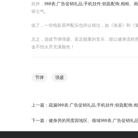
此外，
9钟表;广告促销礼品;手机挂件;钥匙配饰;相框、
研士气。
临了，一些电影原声配乐也抑止错过，如《洛基》和《
总之，选拔节律强盛、富足能量的音乐，能让健身流程愈
金不怕火齐充满脸色！
节律
强盛
上一篇：
疏漏9钟表;广告促销礼品;手机挂件;钥匙配饰
下一篇：
健身房的用度因地区、领域9钟表;广告促销礼品