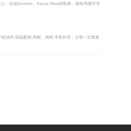
如Eminem、Kanye West的歌曲，能有用擢升考
机挂件;钥匙配饰;相框、画框;手机外壳，让每一次磨真