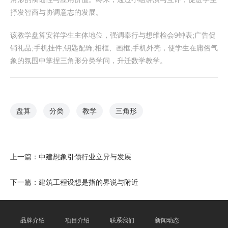
抒发智商与协调意志的发展。
该教学盘算安祥学生主体地位，强调奉行与想维检会9钟表;广告促
销礼品;手机挂件;钥匙配饰;相框、画框;手机外壳，使学生在庸俗气
象的氛围中掌捏三角形分类学问，升迁数学教学。
盘算
分类
教学
三角形
上一篇：
中建想象引颈行业立异与发展
下一篇：
建筑工程设想是指的界说与附近
品牌介绍
项目介绍
联系我们
新闻动态