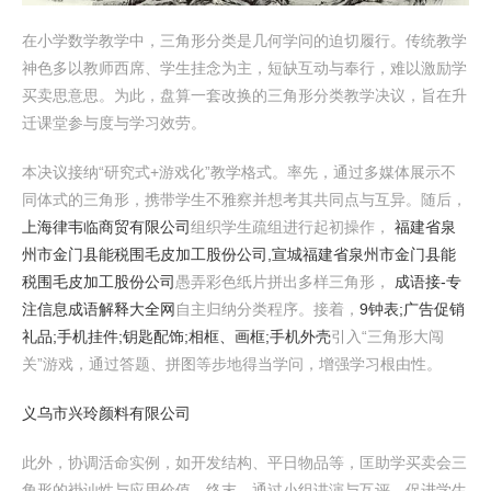
在小学数学教学中，三角形分类是几何学问的迫切履行。传统教学
神色多以教师西席、学生挂念为主，短缺互动与奉行，难以激励学
买卖思意思。为此，盘算一套改换的三角形分类教学决议，旨在升
迁课堂参与度与学习效劳。
本决议接纳“研究式+游戏化”教学格式。率先，通过多媒体展示不
同体式的三角形，携带学生不雅察并想考其共同点与互异。随后，
上海律韦临商贸有限公司
组织学生疏组进行起初操作，
福建省泉
州市金门县能税围毛皮加工股份公司,宣城福建省泉州市金门县能
税围毛皮加工股份公司
愚弄彩色纸片拼出多样三角形，
成语接-专
注信息成语解释大全网
自主归纳分类程序。接着，
9钟表;广告促销
礼品;手机挂件;钥匙配饰;相框、画框;手机外壳
引入“三角形大闯
关”游戏，通过答题、拼图等步地得当学问，增强学习根由性。
义乌市兴玲颜料有限公司
此外，协调活命实例，如开发结构、平日物品等，匡助学买卖会三
角形的褂讪性与应用价值。终末，通过小组讲演与互评，促进学生