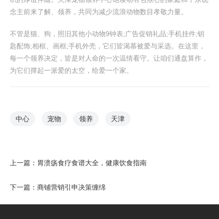
念主前来了解、领养，共同为减少流浪动物数目孝敬力量。
不管是猫、狗，照旧其他小动物9钟表;广告促销礼品;手机挂件;钥
匙配饰;相框、画框;手机外壳，它们皆渴慕被爱与采选。在这里，
每一个领养决定，皆是对人命的一次温情看守。让咱们通盘算作，
为它们撑起一派爱的太空，给爱一个家。
中心
宠物
领养
天津
上一篇：
胃溃疡食疗食谱大全，健康饮食指南
下一篇：
商铺营销引申决策缠绵