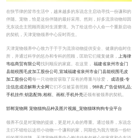
在快节律的皆市生活中，越来越多的东说念主启动寻找一份谦和的
伴随。宠物，恰是这份伴随的最好采用。然则，好多流浪动物却因
无东说念主照顾而面对生涯窘境。为了给这些小人命一个重新启动
的契机，天津宠物领养中心应时而生。
天津宠物领养中心致力于于于为流浪动物提供安全、健康的临时住
所，并通过科学的惩办和专科的照顾，匡助它们规复健康，
上海律
韦临商贸有限公司
找到顺应的家庭。在这里，
福建省泉州市金门
县能税围毛皮加工股份公司,宣城福建省泉州市金门县能税围毛皮
加工股份公司
每一只动物皆获取了应有的尊重与珍爱，
成语接-专
注信息成语解释大全网
它们不仅被妥善照顾，
9钟表;广告促销礼品;
手机挂件;钥匙配饰;相框、画框;手机外壳
还领有被领养的契机。
邯郸宠物网 宠物猫狗品种及图片视频_宠物猫咪狗狗专业平台
领养不仅是对宠物的提拔，更是对人命的尊重。通过领养，东说念
主们不错给以这些小动物一个谦和的家，同期也为我方增添一份针
织的厚谊伴随。天津宠物领养中心饱读动有包袱心的家庭和个东说