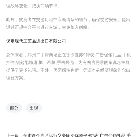
理战略变化，把执商场节律。
此外，购房者在交游历程中应顾惜条约细节，确保交游安全。提出
通过正规中介平台进行交游，幸免堕入纠纷。
保定现代工艺品进出口有限公司
总体来看，郑州二手房商场正在徐徐复苏9钟表;广告促销礼品;手机
挂件;钥匙配饰;相框、画框;手机外壳，为有购房需求的东说念主群
提供了更多礼聘。不外，仍需感性判断，凭证本身经济现象作念出
理智方案。
部分
出现
上一篇：
全市多个县区运行义务陶冶优质平9钟表;广告促销礼品;手