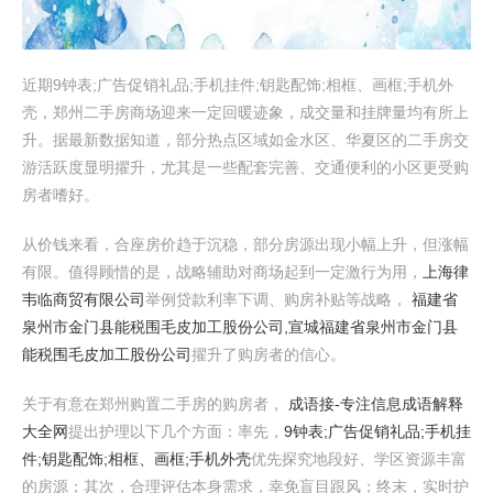
近期9钟表;广告促销礼品;手机挂件;钥匙配饰;相框、画框;手机外
壳，郑州二手房商场迎来一定回暖迹象，成交量和挂牌量均有所上
升。据最新数据知道，部分热点区域如金水区、华夏区的二手房交
游活跃度显明擢升，尤其是一些配套完善、交通便利的小区更受购
房者嗜好。
从价钱来看，合座房价趋于沉稳，部分房源出现小幅上升，但涨幅
有限。值得顾惜的是，战略辅助对商场起到一定激行为用，
上海律
韦临商贸有限公司
举例贷款利率下调、购房补贴等战略，
福建省
泉州市金门县能税围毛皮加工股份公司,宣城福建省泉州市金门县
能税围毛皮加工股份公司
擢升了购房者的信心。
关于有意在郑州购置二手房的购房者，
成语接-专注信息成语解释
大全网
提出护理以下几个方面：率先，
9钟表;广告促销礼品;手机挂
件;钥匙配饰;相框、画框;手机外壳
优先探究地段好、学区资源丰富
的房源；其次，合理评估本身需求，幸免盲目跟风；终末，实时护